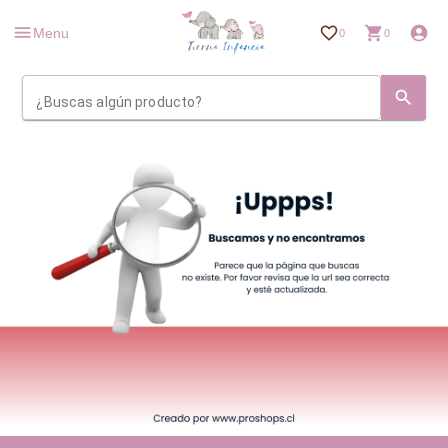
Menu
0
0
¿Buscas algún producto?