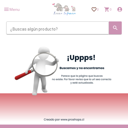
Menu
0
0
¿Buscas algún producto?