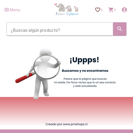
Menu
0
0
¿Buscas algún producto?