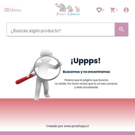
Menu
0
0
¿Buscas algún producto?