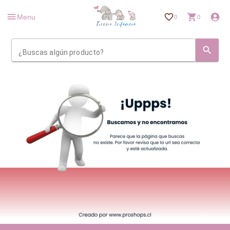
Menu
0
0
¿Buscas algún producto?