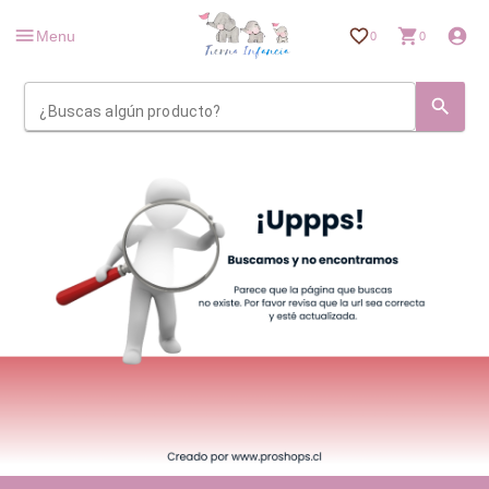
Menu
0
0
¿Buscas algún producto?