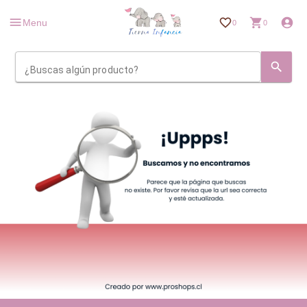
Menu
0
0
¿Buscas algún producto?