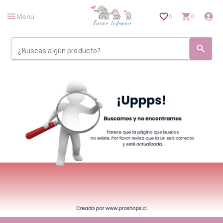
Menu
0
0
¿Buscas algún producto?