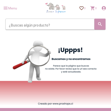
Menu
0
0
¿Buscas algún producto?