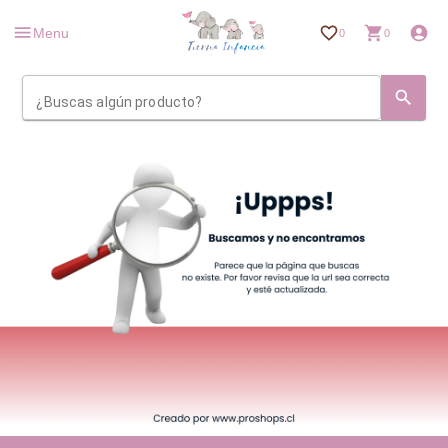
Menu
0
0
¿Buscas algún producto?