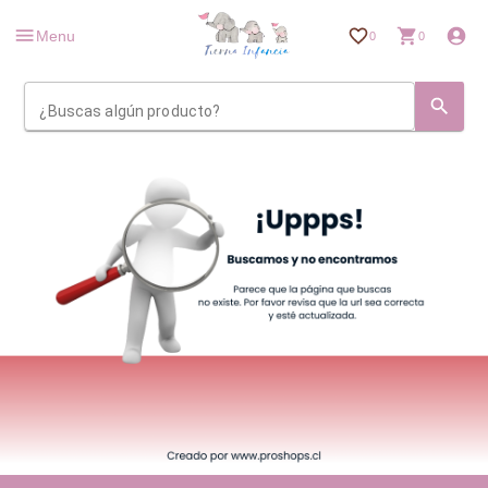
Menu
0
0
¿Buscas algún producto?