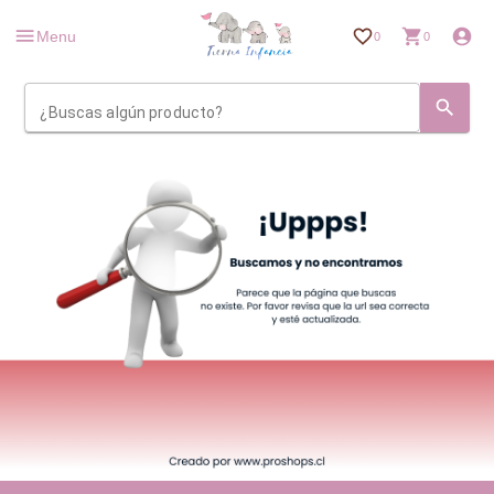
Menu
0
0
¿Buscas algún producto?