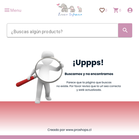
Menu
0
0
¿Buscas algún producto?