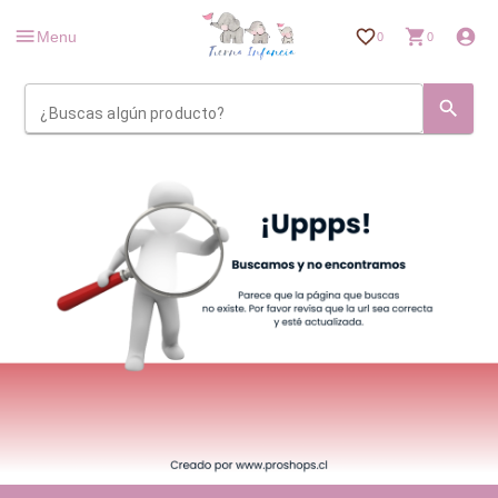
Menu
0
0
¿Buscas algún producto?