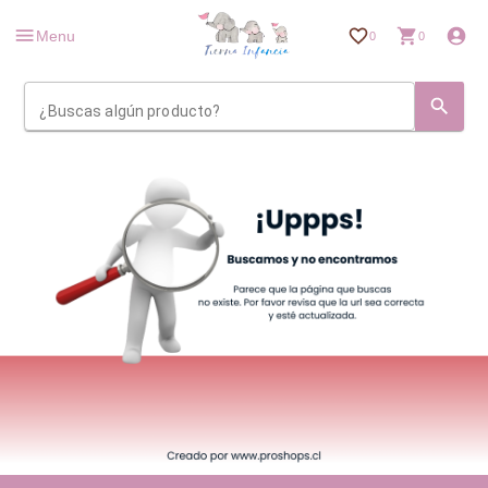
Menu
0
0
¿Buscas algún producto?