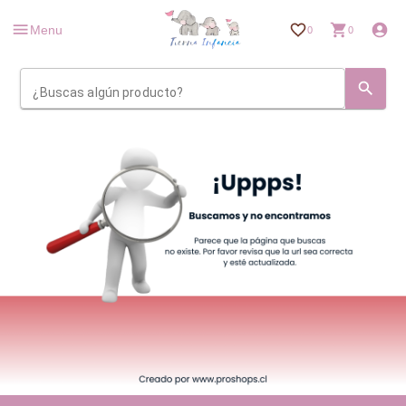
Menu
0
0
¿Buscas algún producto?