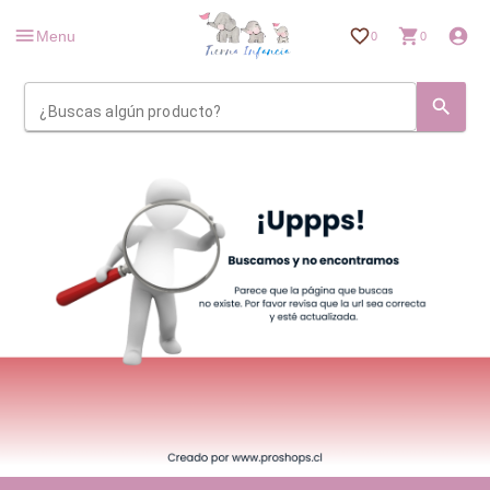
Menu
0
0
¿Buscas algún producto?