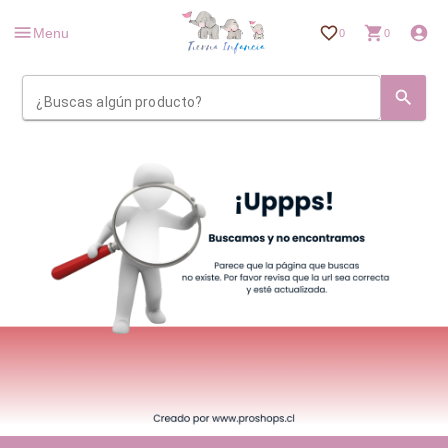
Menu
0
0
¿Buscas algún producto?