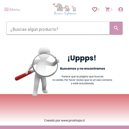
Menu
0
0
¿Buscas algún producto?