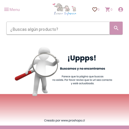
Menu
0
0
¿Buscas algún producto?