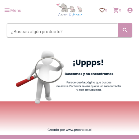
Menu
0
0
¿Buscas algún producto?