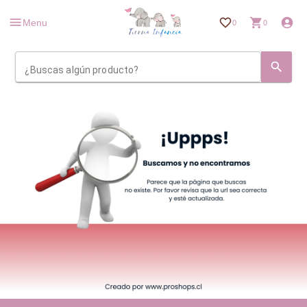
Menu
0
0
¿Buscas algún producto?