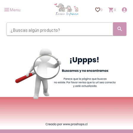
Menu
0
0
¿Buscas algún producto?