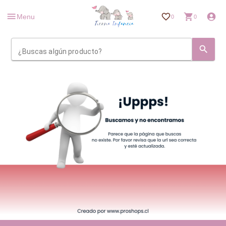
Menu
0
0
¿Buscas algún producto?