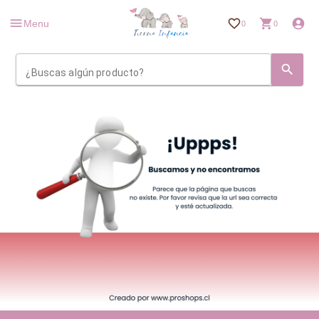
Menu
0
0
¿Buscas algún producto?