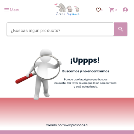
Menu
0
0
¿Buscas algún producto?