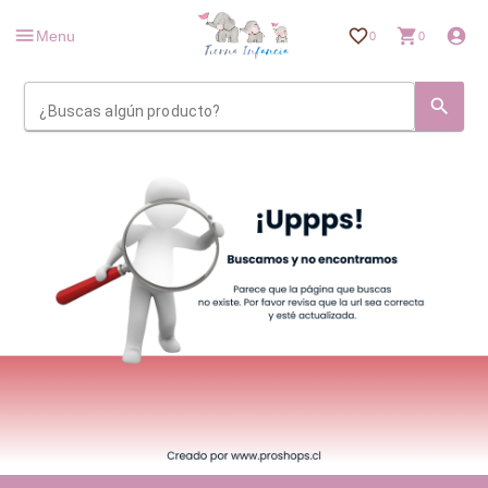
Menu
0
0
¿Buscas algún producto?