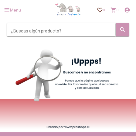
Menu
0
0
¿Buscas algún producto?