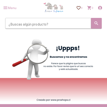
Menu
0
0
¿Buscas algún producto?