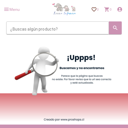
Menu
0
0
¿Buscas algún producto?