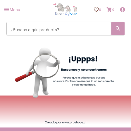
Menu
0
0
¿Buscas algún producto?