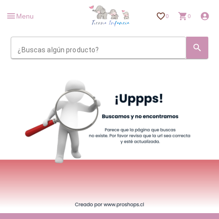
Menu
0
0
¿Buscas algún producto?