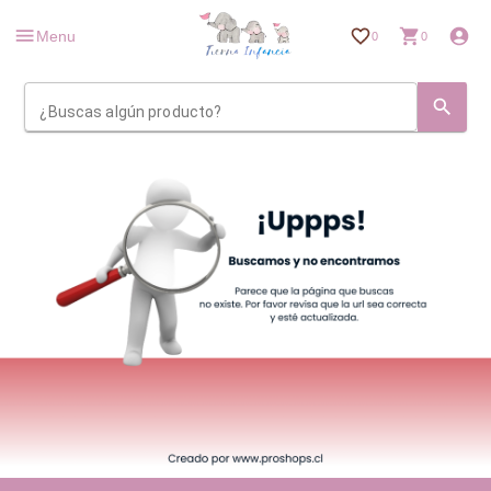
Menu
0
0
¿Buscas algún producto?