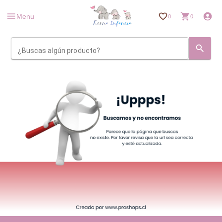
Menu
0
0
¿Buscas algún producto?