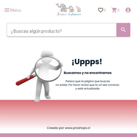
Menu
0
0
¿Buscas algún producto?