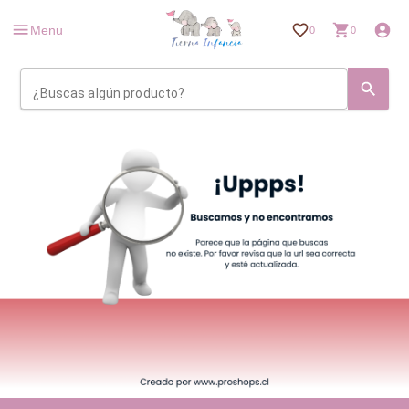
Menu
0
0
¿Buscas algún producto?