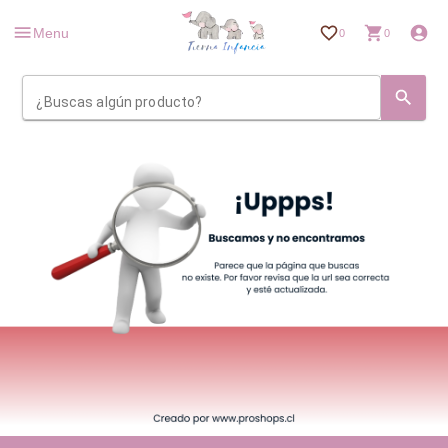
Menu
0
0
¿Buscas algún producto?