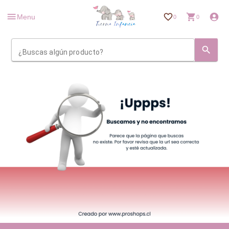
Menu
0
0
¿Buscas algún producto?