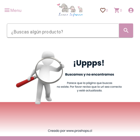
Menu
0
0
¿Buscas algún producto?