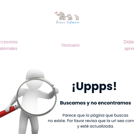
ccesorios
Didác
Vestuario
aternales
apre