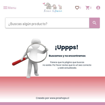
Menu
0
0
¿Buscas algún producto?