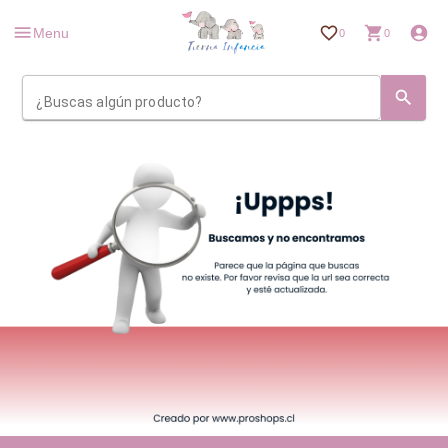
Menu
0
0
¿Buscas algún producto?