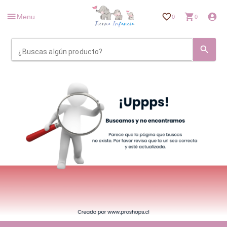
Menu
0
0
¿Buscas algún producto?