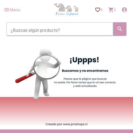
Menu
0
0
¿Buscas algún producto?