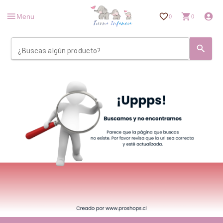
Menu
0
0
¿Buscas algún producto?