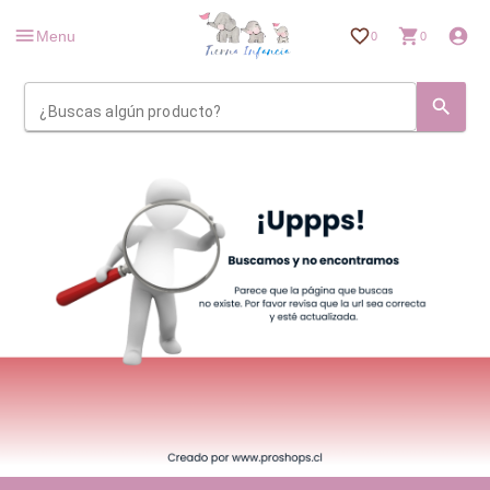
Menu
0
0
¿Buscas algún producto?