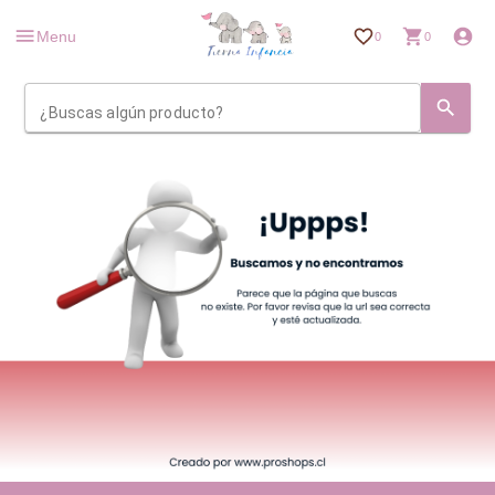
Menu
0
0
¿Buscas algún producto?